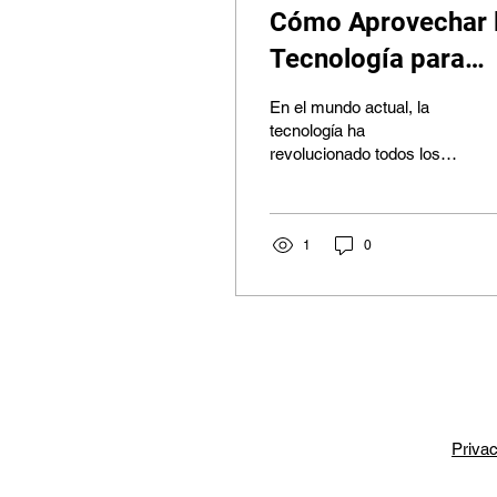
Cómo Aprovechar 
Tecnología para
Descargar
En el mundo actual, la
Comprobantes
tecnología ha
revolucionado todos los
Fiscales y Revisar
aspectos de los negocios,
las Cifras de tu
y la contabilidad y los
impuestos no son la...
Ejercicio Contable 
1
0
Fiscal
Priva