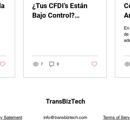
la
¿Tus CFDI’s Están
C
Bajo Control?
Ar
Optimiza tu
T
En
Contabilidad y
P
de 
ada
Cumplimiento Fiscal
N
co
con Soffia
ese
pro
y
7
0
TransBizTech
cy Satement
info@transbiztech.com
Terms of Serv