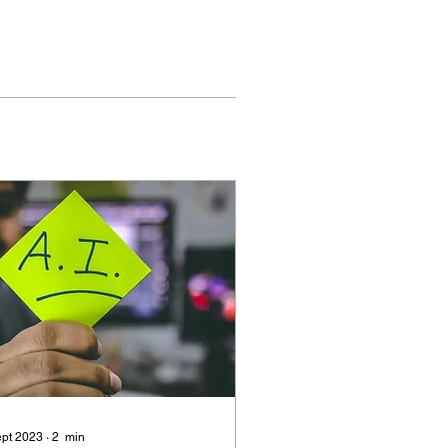
ept 2023
∙
2
min