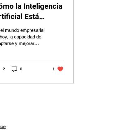
ómo la Inteligencia
tificial Está
ransformando los
 el mundo empresarial
rocesos de
hoy, la capacidad de
ptarse y mejorar
egocios
nstantemente es
ncial para el éxito. Los
cesos de negocios...
2
0
1
ice