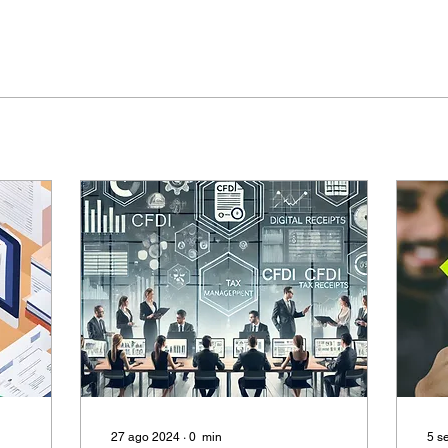
27 ago 2024
∙
0
min
5 s