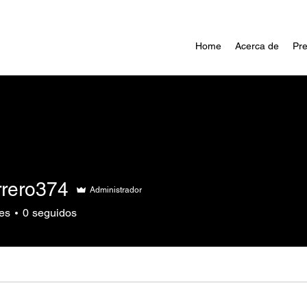
Home
Acerca de
Pre
rero374
Administrador
o374
es
0
seguidos